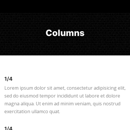
Columns
1/4
Lorem ipsum dolor sit amet, consectetur adipisicing elit,
sed do eiusmod tempor incididunt ut labore et dolore
magna aliqua. Ut enim ad minim veniam, quis nostrud
exercitation ullamco quat.
1/4